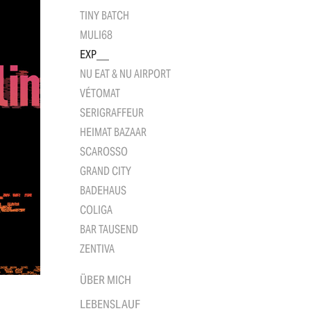
TINY BATCH
MULI68
EXP___
NU EAT & NU AIRPORT
VÉTOMAT
SERIGRAFFEUR
HEIMAT BAZAAR
SCAROSSO
GRAND CITY
BADEHAUS
COLIGA
BAR TAUSEND
ZENTIVA
ÜBER MICH
LEBENSLAUF